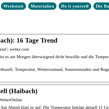
Werkstatt
Materialien
Do it yourself
Die B
bach): 16 Tage Trend
end | wetter.com
l ist es am Morgen überwiegend dicht bewölkt und die Temper
ethszell. Temperatur, Wetterzustand, Sonnenstunden und Rege
ell (Haibach)
WetterOnline
 Am Abend klart es auf. Die Temperatur beträgt aktuell 11 Gr