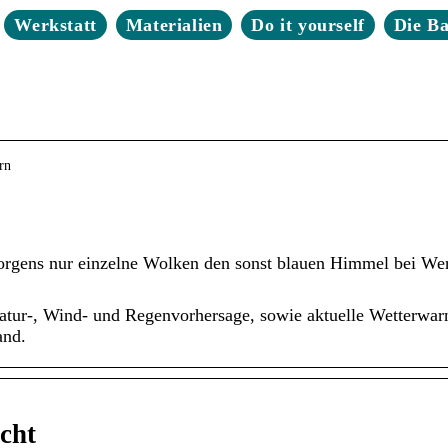
Werkstatt
Materialien
Do it yourself
Die B
rn
orgens nur einzelne Wolken den sonst blauen Himmel bei Wert
atur-, Wind- und Regenvorhersage, sowie aktuelle Wetterwar
and.
cht