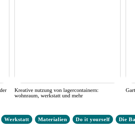
der
Kreative nutzung von lagercontainern:
Gart
wohnraum, werkstatt und mehr
Werkstatt
Materialien
Do it yourself
Die B