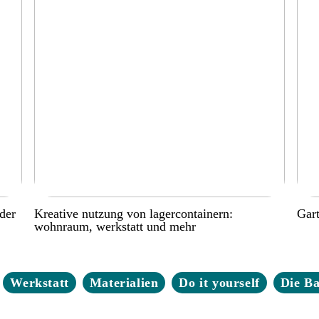
der
Kreative nutzung von lagercontainern:
Gart
wohnraum, werkstatt und mehr
Werkstatt
Materialien
Do it yourself
Die B