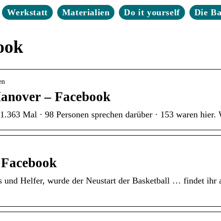
Werkstatt
Materialien
Do it yourself
Die B
ook
en
anover – Facebook
.363 Mal · 98 Personen sprechen darüber · 153 waren hier.
 Facebook
 und Helfer, wurde der Neustart der Basketball … findet ih