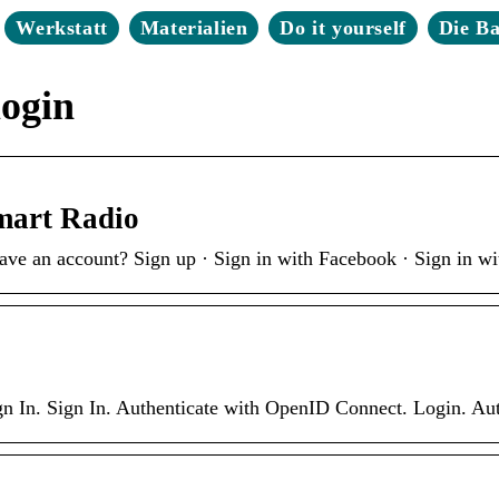
Werkstatt
Materialien
Do it yourself
Die B
login
mart Radio
have an account? Sign up · Sign in with Facebook · Sign in w
ign In. Sign In. Authenticate with OpenID Connect. Login. A