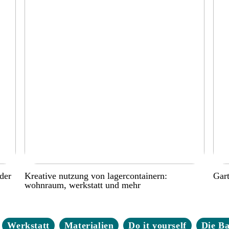
der
Kreative nutzung von lagercontainern:
Gart
wohnraum, werkstatt und mehr
Werkstatt
Materialien
Do it yourself
Die B