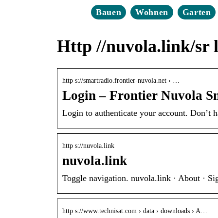
Bauen
Wohnen
Garten
Http //nuvola.link/sr 
http s://smartradio.frontier-nuvola.net › …
Login – Frontier Nuvola S
Login to authenticate your account. Don’t 
http s://nuvola.link
nuvola.link
Toggle navigation. nuvola.link · About · S
http s://www.technisat.com › data › downloads › A…