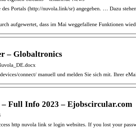
des Portals (http://nuvola.link/sr) angegeben. … Dazu steh
ch aufgewertet, dass im Mai weggefallene Funktionen wiede
r – Globaltronics
_Nuvola_DE.docx
al/devices/connect/ manuell und melden Sie sich mit. Ihrer eM
– Full Info 2023 – Ejobscircular.com
3
ss http nuvola link sr login websites. If you lost your passw